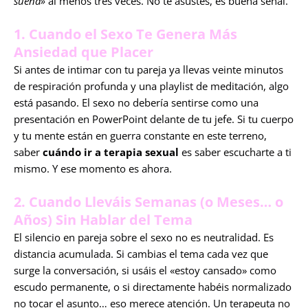
suena»
al menos tres veces. No te asustes, es buena señal.
1. Cuando el Sexo Te Genera Más
Ansiedad que Placer
Si antes de intimar con tu pareja ya llevas veinte minutos
de respiración profunda y una playlist de meditación, algo
está pasando. El sexo no debería sentirse como una
presentación en PowerPoint delante de tu jefe. Si tu cuerpo
y tu mente están en guerra constante en este terreno,
saber
cuándo ir a terapia sexual
es saber escucharte a ti
mismo. Y ese momento es ahora.
2. Cuando Lleváis Semanas (o Meses… o
Años) Sin Hablar del Tema
El silencio en pareja sobre el sexo no es neutralidad. Es
distancia acumulada. Si cambias el tema cada vez que
surge la conversación, si usáis el «estoy cansado» como
escudo permanente, o si directamente habéis normalizado
no tocar el asunto… eso merece atención. Un terapeuta no