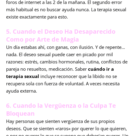
foros de internet a las 2 de la mañana. El segundo error
más habitual es no buscar ayuda nunca. La terapia sexual
existe exactamente para esto.
5. Cuando el Deseo Ha Desaparecido
Como por Arte de Magia
Un día estabas ahí, con ganas, con ilusión. Y de repente…
nada. El deseo sexual puede caer en picado por mil
razones: estrés, cambios hormonales, rutina, conflictos de
pareja no resueltos, medicación. Saber
cuándo ir a
terapia sexual
incluye reconocer que la libido no se
recupera sola con fuerza de voluntad. A veces necesita
ayuda externa.
6. Cuando la Vergüenza o la Culpa Te
Bloquean
Hay personas que sienten vergüenza de sus propios
deseos. Que se sienten «raros» por querer lo que quieren,
o por no querer lo que se supone que deberían querer. Un