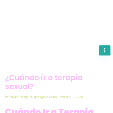
Ir
al
contenido
¿Cuándo ir a terapia
sexual?
Por
silvianietopsicologia@gmail.com
/
febrero 12, 2026
Cuándo Ir a Terapia