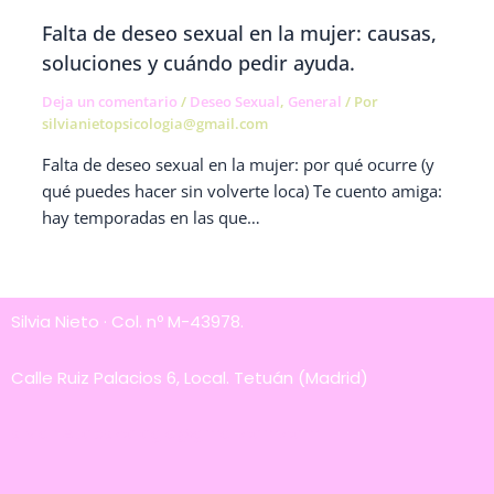
Falta de deseo sexual en la mujer: causas,
soluciones y cuándo pedir ayuda.
Deja un comentario
/
Deseo Sexual
,
General
/ Por
silvianietopsicologia@gmail.com
Falta de deseo sexual en la mujer: por qué ocurre (y
qué puedes hacer sin volverte loca) Te cuento amiga:
hay temporadas en las que…
Silvia Nieto · Col. nº M-43978.
Calle Ruiz Palacios 6, Local. Tetuán (Madrid)
silvianietopsicologia@gmail.com.com