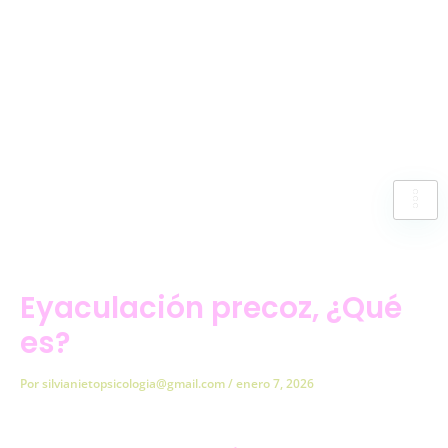
Ir
al
contenido
Eyaculación precoz, ¿Qué
es?
Por
silvianietopsicologia@gmail.com
/
enero 7, 2026