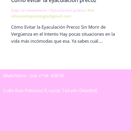
Cómo evitar la eyaculación precoz
Deja un comentario
/
Eyaculación precoz
/ Por
silvianietopsicologia@gmail.com
Cómo Evitar la Eyaculación Precoz Sin Morir de
Vergüenza en el Intento Hay pocas situaciones en la
vida más incómodas que esa. Ya sabes cuál.…
Silvia Nieto · Col. nº M-43978.
Calle Ruiz Palacios 6, Local. Tetuán (Madrid)
silvianietopsicologia@gmail.com.com